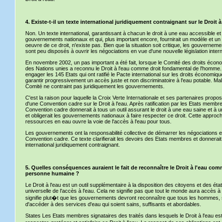
4. Existe-t-il un texte international juridiquement contraignant sur le Droit à
Non. Un texte international, garantissant à chacun le droit à une eau accessible et sa
gouvernements nationaux et qui, plus important encore, fournirait un modèle et u
oeuvre de ce droit, n'existe pas. Bien que la situation soit critique, les gouvernem
sont peu disposés à ouvrir les négociations en vue d'une nouvelle législation intern
En novembre 2002, un pas important a été fait, lorsque le Comité des droits écono
des Nations unies a reconnu le Droit à l'eau comme droit fondamental de l'homme. 
engager les 145 Etats qui ont ratifié le Pacte international sur les droits économiqu
garantir progressivement un accès juste et non discriminatoire à l'eau potable. M
Comité ne contraint pas juridiquement les gouvernements.
C'est la raison pour laquelle la Croix Verte Internationale et ses partenaires propos
d'une Convention cadre sur le Droit à l'eau. Après ratification par les Etats membr
Convention cadre donnerait à tous un outil assurant le droit à une eau saine et à
et obligerait les gouvernements nationaux à faire respecter ce droit. Cette approch
ressources en eau ouvre la voie de l'accès à l'eau pour tous.
Les gouvernements ont la responsabilité collective de démarrer les négociations et
Convention cadre. Ce texte clarifierait les devoirs des Etats membres et donnerait 
international juridiquement contraignant.
5. Quelles conséquences auraient le fait de reconnaître le Droit à l'eau com
personne humaine ?
Le Droit à l'eau est un outil supplémentaire à la disposition des citoyens et des éta
universelle de l'accès à l'eau. Cela ne signifie pas que tout le monde aura accès à
signifie plut�t que les gouvernements devront reconnaître que tous les hommes, sa
d'accéder à des services d'eau qui soient sains, suffisants et abordables.
States Les Etats membres signataires des traités dans lesquels le Droit à l'eau est i