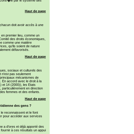
st contr�lé par le système des
Haut de page
, chacun doit avoir accès à une
s, en premier lieu, comme un
Comité des droits économiques,
rée comme une matière
ices, qu'ils soient de nature
alement défavorisés.
Haut de page
ues, sociaux et culturels des
 n'est pas seulement
des principaux mécanismes de
. En accord avec le droit à la
 et 14 (2000)), les Etats
 particulièrement en direction
 des femmes et des enfants.
Haut de page
uotidienne des gens ?
 le reconnaissent et le font
iser pour accéder aux services
e a d'ores et déjà apporté des
a fournir à ces résultats un appui