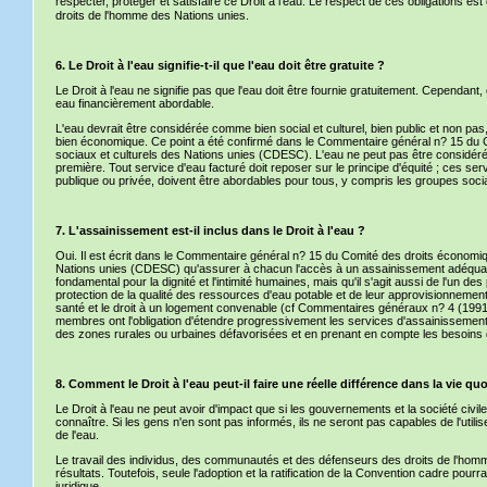
respecter, protéger et satisfaire ce Droit à l'eau. Le respect de ces obligations e
droits de l'homme des Nations unies.
6. Le Droit à l'eau signifie-t-il que l'eau doit être gratuite ?
Le Droit à l'eau ne signifie pas que l'eau doit être fournie gratuitement. Cependant
eau financièrement abordable.
L'eau devrait être considérée comme bien social et culturel, bien public et non pa
bien économique. Ce point a été confirmé dans le Commentaire général n? 15 du 
sociaux et culturels des Nations unies (CDESC). L'eau ne peut pas être considé
première. Tout service d'eau facturé doit reposer sur le principe d'équité ; ces serv
publique ou privée, doivent être abordables pour tous, y compris les groupes soci
7. L'assainissement est-il inclus dans le Droit à l'eau ?
Oui. Il est écrit dans le Commentaire général n? 15 du Comité des droits économiq
Nations unies (CDESC) qu'assurer à chacun l'accès à un assainissement adéquat
fondamental pour la dignité et l'intimité humaines, mais qu'il s'agit aussi de l'un 
protection de la qualité des ressources d'eau potable et de leur approvisionnement
santé et le droit à un logement convenable (cf Commentaires généraux n? 4 (1991)
membres ont l'obligation d'étendre progressivement les services d'assainissement,
des zones rurales ou urbaines défavorisées et en prenant en compte les besoins
8. Comment le Droit à l'eau peut-il faire une réelle différence dans la vie q
Le Droit à l'eau ne peut avoir d'impact que si les gouvernements et la société civile
connaître. Si les gens n'en sont pas informés, ils ne seront pas capables de l'util
de l'eau.
Le travail des individus, des communautés et des défenseurs des droits de l'homm
résultats. Toutefois, seule l'adoption et la ratification de la Convention cadre pourr
juridique.