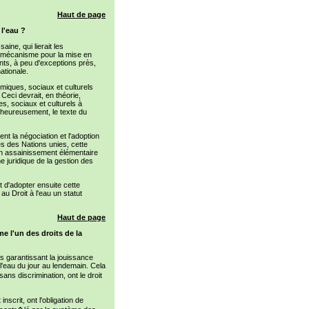
Haut de page
 l'eau ?
ine, qui lierait les
n mécanisme pour la mise en
ents, à peu d'exceptions près,
ationale.
miques, sociaux et culturels
Ceci devrait, en théorie,
es, sociaux et culturels à
alheureusement, le texte du
ent la négociation et l'adoption
es des Nations unies, cette
 un assainissement élémentaire
e juridique de la gestion des
 d'adopter ensuite cette
au Droit à l'eau un statut
Haut de page
me l'un des droits de la
ts garantissant la jouissance
 l'eau du jour au lendemain. Cela
ns discrimination, ont le droit
nscrit, ont l'obligation de