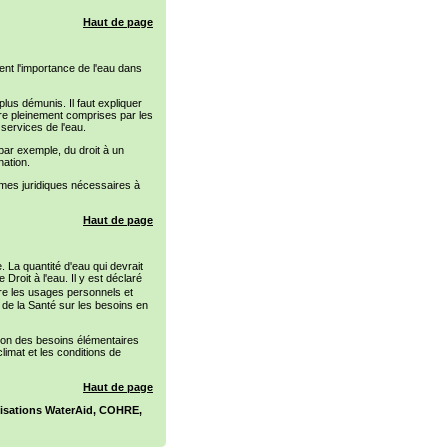
Haut de page
sent l'importance de l'eau dans
lus démunis. Il faut expliquer
être pleinement comprises par les
services de l'eau.
, par exemple, du droit à un
nation.
smes juridiques nécessaires à
Haut de page
. La quantité d'eau qui devrait
Droit à l'eau. Il y est déclaré
aire les usages personnels et
de la Santé sur les besoins en
ction des besoins élémentaires
limat et les conditions de
Haut de page
nisations WaterAid, COHRE,