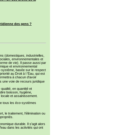
uotidienne des gens ?
ons (domestiques, industrielles,
 sociales, environnementales et
forme de vie). Il passe aussi par
omique et environnemental
éco-système, basée sur le respect
orité au Droit à l 'Eau, qui est
permettra à chacun d'avoir
s une voie de recours juridique
 qualité, en quantité et
-dire boisson, hygiène,
 locale et assainissement.
 de tous les éco-systèmes
, le traitement, l'élimination ou
propriés.
nomique durable. Il s'agit alors
l'eau dans les activités qui ont