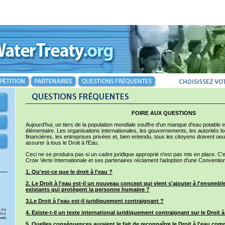
FOIRE AUX QUESTIONS
Aujourd'hui, un tiers de la population mondiale souffre d'un manque d'eau potable 
élémentaire. Les organisations internationales, les gouvernements, les autorités loc
financières, les entreprises privées et, bien entendu, tous les citoyens doivent oeu
assurer à tous le Droit à l'Eau.
Ceci ne se produira pas si un cadre juridique approprié n'est pas mis en place. C'es
Croix Verte Internationale et ses partenaires réclament l'adoption d'une Convention 
1. Qu'est-ce que le droit à l'eau ?
2. Le Droit à l'eau est-il un nouveau concept qui vient s'ajouter à l'ensembl
existants qui protègent la personne humaine ?
3.Le Droit à l'eau est-il juridiquement contraignant ?
4. Existe-t-il un texte international juridiquement contraignant sur le Droit à
5. Quelles conséquences auraient le fait de reconnaître le Droit à l'eau com