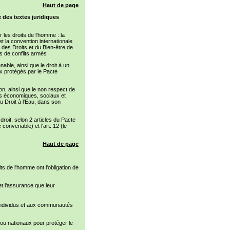
Haut de page
e des textes juridiques
r les droits de l'homme : la
t la convention internationale
ne des Droits et du Bien-être de
rs de conflits armés
nable, ainsi que le droit à un
ux protégés par le Pacte
son, ainsi que le non respect de
its économiques, sociaux et
u Droit à l'Eau, dans son
oit, selon 2 articles du Pacte
 convenable) et l'art. 12 (le
Haut de page
ts de l'homme ont l'obligation de
 et l'assurance que leur
x individus et aux communautés
ou nationaux pour protéger le