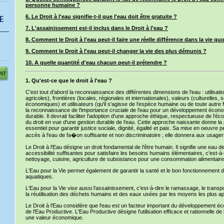
personne humaine ?
6. Le Droit à l'eau signifie-t-il que l'eau doit être gratuite ?
7. L'assainissement est-il inclus dans le Droit à l'eau ?
8. Comment le Droit à l'eau peut-il faire une réelle différence dans la vie q
9. Comment le Droit à l'eau peut-il changer la vie des plus démunis ?
10. A quelle quantité d'eau chacun peut-il prétendre ?
1. Qu'est-ce que le droit à l'eau ?
C'est tout d'abord la reconnaissance des différentes dimensions de l'eau : utilisati
agricoles), frontières (locales, régionales et internationales), valeurs (culturelles,
économiques) et utilisateurs (qu'il s'agisse de l'espèce humaine ou de toute autre 
la reconnaissance de l'importance cruciale de l'eau pour un développement écon
durable. Il devrait faciliter l'adoption d'une approche éthique, respectueuse de l'
du droit en vue d'une gestion durable de l'eau. Cette approche naissante donne la pri
essentiel pour garantir justice sociale, dignité, égalité et paix. Sa mise en oeuvre 
accès à l'eau de fa�on suffisante et non discriminatoire ; elle donnera aux usager
Le Droit à l'Eau désigne un droit fondamental de l'être humain. Il signifie une eau de
accessibilité suffisantes pour satisfaire les besoins humains élémentaires, c'est-à
nettoyage, cuisine, agriculture de subsistance pour une consommation alimentaire
L'Eau pour la Vie permet également de garantir la santé et le bon fonctionnement
aquatiques.
L'Eau pour la Vie vise aussi l'assainissement, c'est-à-dire le ramassage, le transport
la réutilisation des déchets humains et des eaux usées par les moyens les plus ap
Le Droit à l'Eau considère que l'eau est un facteur important du développement éco
de l'Eau Productive. L'Eau Productive désigne l'utilisation efficace et rationnelle de 
une valeur économique.