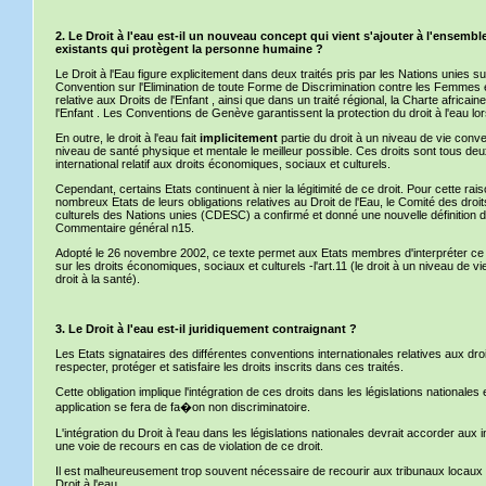
2. Le Droit à l'eau est-il un nouveau concept qui vient s'ajouter à l'ensembl
existants qui protègent la personne humaine ?
Le Droit à l'Eau figure explicitement dans deux traités pris par les Nations unies su
Convention sur l'Elimination de toute Forme de Discrimination contre les Femmes e
relative aux Droits de l'Enfant , ainsi que dans un traité régional, la Charte africai
l'Enfant . Les Conventions de Genève garantissent la protection du droit à l'eau lo
En outre, le droit à l'eau fait
implicitement
partie du droit à un niveau de vie conve
niveau de santé physique et mentale le meilleur possible. Ces droits sont tous de
international relatif aux droits économiques, sociaux et culturels.
Cependant, certains Etats continuent à nier la légitimité de ce droit. Pour cette rai
nombreux Etats de leurs obligations relatives au Droit de l'Eau, le Comité des dro
culturels des Nations unies (CDESC) a confirmé et donné une nouvelle définition d
Commentaire général n15.
Adopté le 26 novembre 2002, ce texte permet aux Etats membres d'interpréter ce dr
sur les droits économiques, sociaux et culturels -l'art.11 (le droit à un niveau de vie
droit à la santé).
3. Le Droit à l'eau est-il juridiquement contraignant ?
Les Etats signataires des différentes conventions internationales relatives aux droi
respecter, protéger et satisfaire les droits inscrits dans ces traités.
Cette obligation implique l'intégration de ces droits dans les législations nationales
application se fera de fa�on non discriminatoire.
L'intégration du Droit à l'eau dans les législations nationales devrait accorder au
une voie de recours en cas de violation de ce droit.
Il est malheureusement trop souvent nécessaire de recourir aux tribunaux locaux 
Droit à l'eau.