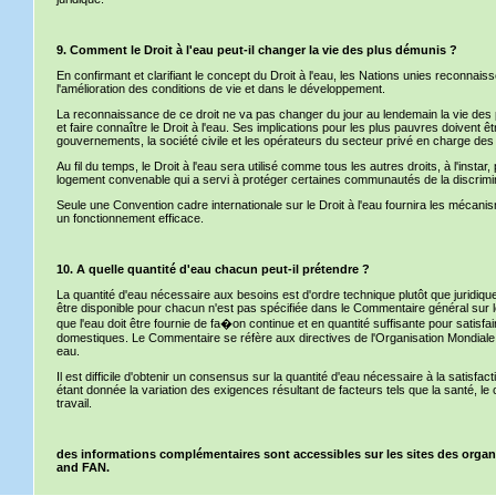
9. Comment le Droit à l'eau peut-il changer la vie des plus démunis ?
En confirmant et clarifiant le concept du Droit à l'eau, les Nations unies reconnais
l'amélioration des conditions de vie et dans le développement.
La reconnaissance de ce droit ne va pas changer du jour au lendemain la vie des p
et faire connaître le Droit à l'eau. Ses implications pour les plus pauvres doivent 
gouvernements, la société civile et les opérateurs du secteur privé en charge des 
Au fil du temps, le Droit à l'eau sera utilisé comme tous les autres droits, à l'instar
logement convenable qui a servi à protéger certaines communautés de la discrimi
Seule une Convention cadre internationale sur le Droit à l'eau fournira les mécani
un fonctionnement efficace.
10. A quelle quantité d'eau chacun peut-il prétendre ?
La quantité d'eau nécessaire aux besoins est d'ordre technique plutôt que juridique
être disponible pour chacun n'est pas spécifiée dans le Commentaire général sur le 
que l'eau doit être fournie de fa�on continue et en quantité suffisante pour satisf
domestiques. Le Commentaire se réfère aux directives de l'Organisation Mondiale 
eau.
Il est difficile d'obtenir un consensus sur la quantité d'eau nécessaire à la satisfa
étant donnée la variation des exigences résultant de facteurs tels que la santé, le c
travail.
des informations complémentaires sont accessibles sur les sites des orga
and FAN.