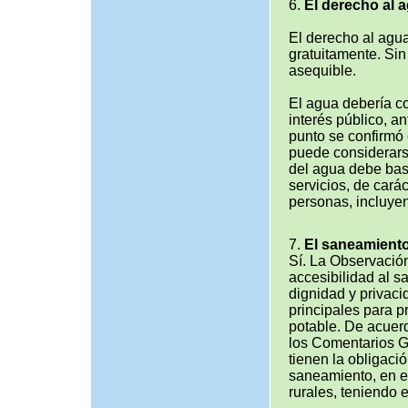
6.
El derecho al a
El derecho al agu
gratuitamente. Si
asequible.
El agua debería co
interés público, a
punto se confirmó
puede considerars
del agua debe bas
servicios, de cará
personas, incluye
7.
El saneamiento
Sí. La Observació
accesibilidad al 
dignidad y privac
principales para p
potable. De acuerd
los Comentarios Ge
tienen la obligaci
saneamiento, en e
rurales, teniendo 