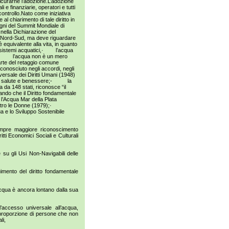
assicurarne l’adozione.L’adozione
li e finanziarie, operatori e tutti
l controllo.Nato come iniziativa
 al chiarimento di tale diritto in
egni del Summit Mondiale di
 nella Dichiarazione del
ne Nord-Sud, ma deve riguardare
quivalente alla vita, in quanto
ecosistemi acquatici,· l’acqua
ile,· l’acqua non è un mero
te del retaggio comune
iconosciuto negli accordi, negli
ersale dei Diritti Umani (1948)
opria salute e benessere;- la
a da 148 stati, riconosce “il
eando che il Diritto fondamentale
 l’Acqua Mar della Plata
contro le Donne (1979);·
 e lo Sviluppo Sostenibile
empre maggiore riconoscimento
ti Economici Sociali e Culturali
 su gli Usi Non-Navigabili delle
imento del diritto fondamentale
acqua è ancora lontano dalla sua
accesso universale all’acqua,
la proporzione di persone che non
li,