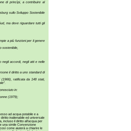
ne di princìpi, a contribuire al
esburg sullo Sviluppo Sostenibile
ud, ma deve riguardare tutti gli
pie a più funzioni per il genere
 sostenibile,
negli accordi, negli atti e nelle
one il diritto a uno standard di
966), ratificata da 148 stati,
ale”.
conosciuto in:
Donne (1979);
cesso ad acqua potabile e a
 diritto inalienabile ed universale
 incluso il diritto all’acqua per
are una simile Convenzione
, così come aiuterà a chiarire le