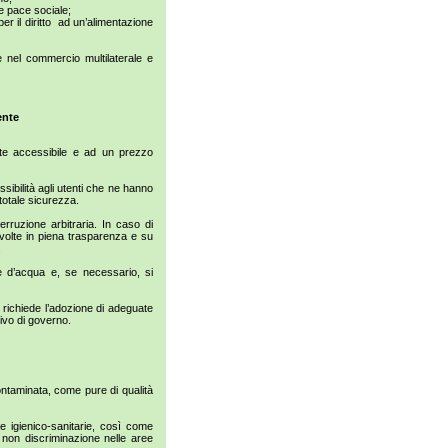
e pace sociale;
er il diritto ad un’alimentazione
 nel commercio multilaterale e
ente
nte accessibile e ad un prezzo
sibilità agli utenti che ne hanno
 totale sicurezza.
ruzione arbitraria. In caso di
svolte in piena trasparenza e su
.
 d’acqua e, se necessario, si
 richiede l’adozione di adeguate
ivo di governo.
ontaminata, come pure di qualità
 igienico-sanitarie, così come
i non discriminazione nelle aree