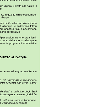
noscimento e l’adempimento di tale
a dignità, il diritto alla salute, il
o;
ato in quanto diritto economico,
 sviluppo.
del diritto all’acqua
rivendicano
all’acqua, e sollecitano fattori
li ad adottare tale Convenzione
 carte corporative.
i
per assicurare che organismi,
ano conto dell’accesso all’acqua e
odotto in programmi educativi e
DIRITTO ALL’ACQUA
a accesso ad acqua potabile e a
ile ed universale e rivendicano
iritto all’acqua per la vita, come
viduali e collettive degli Stati
loro rispettivi sistemi giuridici e
 istituzioni locali e finanziarie,
 il rispetto e il controllo.