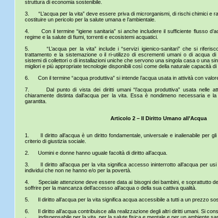
struttura di economia sostenibile.
3. “L’acqua per la vita” deve essere priva di microrganismi, di rischi chimici e r
costituire un pericolo per la salute umana e l’ambientale.
4. Con il termine “igiene sanitaria” si anche includere il sufficiente flusso d’
regime e la salute di fiumi, torrenti e ecosistemi acquatici.
5. “L’acqua per la vita” include i “servizi igienico-sanitari” che si riferiscono
trattamento e la sistemazione o il ri-utilizzo di escrementi umani o di acqua 
sistemi di collettori o di installazioni uniche che servono una singola casa o una s
migliori e più appropriate tecnologie disponibili così come della naturale capacità di
6. Con il termine “acqua produttiva” si intende l’acqua usata in attività con val
7. Dal punto di vista dei diritti umani “l’acqua produttiva” usata nelle at
chiaramente distinta dall’acqua per la vita. Essa è nondimeno necessaria e la
garantita.
Articolo 2 – Il Diritto Umano all’Acqua
1. Il diritto all’acqua è un diritto fondamentale, universale e inalienabile per gli
criterio di giustizia sociale.
2. Uomini e donne hanno uguale facoltà di diritto all’acqua.
3. Il diritto all’acqua per la vita significa accesso ininterrotto all’acqua per usi
individui che non ne hanno e/o per la povertà.
4. Speciale attenzione deve essere data ai bisogni dei bambini, e soprattutto de
soffrire per la mancanza dell’accesso all’acqua o della sua cattiva qualità.
5. Il diritto all’acqua per la vita significa acqua accessibile a tutti a un prezzo sos
6. Il diritto all’acqua contribuisce alla realizzazione degli altri diritti umani. Si con
· indispensabile per la vita, per la salute fisica e mentale e per un ambiente sa