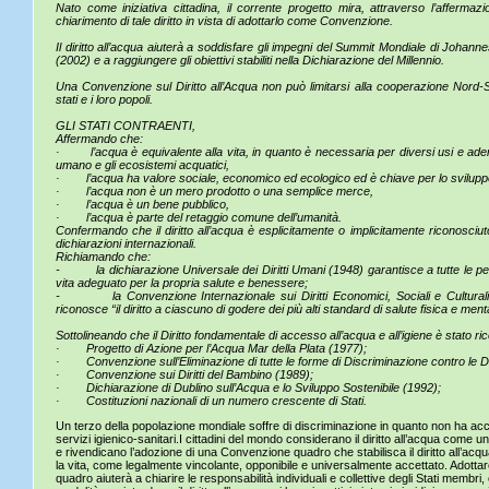
Nato come iniziativa cittadina, il corrente progetto mira, attraverso l’affermazio
chiarimento di tale diritto in vista di adottarlo come Convenzione.
Il diritto all’acqua aiuterà a soddisfare gli impegni del Summit Mondiale di Johann
(2002) e a raggiungere gli obiettivi stabiliti nella Dichiarazione del Millennio.
Una Convenzione sul Diritto all’Acqua non può limitarsi alla cooperazione Nord-S
stati e i loro popoli.
GLI STATI CONTRAENTI,
Affermando che:
· l’acqua è equivalente alla vita, in quanto è necessaria per diversi usi e adem
umano e gli ecosistemi acquatici,
· l’acqua ha valore sociale, economico ed ecologico ed è chiave per lo sviluppo
· l’acqua non è un mero prodotto o una semplice merce,
· l’acqua è un bene pubblico,
· l’acqua è parte del retaggio comune dell’umanità.
Confermando che il diritto all’acqua è esplicitamente o implicitamente riconosciuto 
dichiarazioni internazionali.
Richiamando che:
- la dichiarazione Universale dei Diritti Umani (1948) garantisce a tutte le pers
vita adeguato per la propria salute e benessere;
- la Convenzione Internazionale sui Diritti Economici, Sociali e Culturali (1
riconosce “il diritto a ciascuno di godere dei più alti standard di salute fisica e ment
Sottolineando che il Diritto fondamentale di accesso all’acqua e all’igiene è stato ri
· Progetto di Azione per l’Acqua Mar della Plata (1977);
· Convenzione sull’Eliminazione di tutte le forme di Discriminazione contro le 
· Convenzione sui Diritti del Bambino (1989);
· Dichiarazione di Dublino sull’Acqua e lo Sviluppo Sostenibile (1992);
· Costituzioni nazionali di un numero crescente di Stati.
Un terzo della popolazione mondiale soffre di discriminazione in quanto non ha ac
servizi igienico-sanitari.I cittadini del mondo considerano il diritto all’acqua come un
e rivendicano l’adozione di una Convenzione quadro che stabilisca il diritto all’acqua,
la vita, come legalmente vincolante, opponibile e universalmente accettato. Adott
quadro aiuterà a chiarire le responsabilità individuali e collettive degli Stati membri