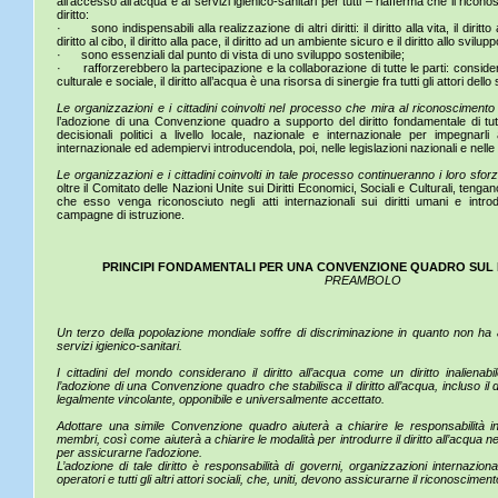
all’accesso all’acqua e ai servizi igienico-sanitari per tutti – riafferma che il rico
diritto:
· sono indispensabili alla realizzazione di altri diritti: il diritto alla vita, il diritto all
diritto al cibo, il diritto alla pace, il diritto ad un ambiente sicuro e il diritto allo svilupp
· sono essenziali dal punto di vista di uno sviluppo sostenibile;
· rafforzerebbero la partecipazione e la collaborazione di tutte le parti: consider
culturale e sociale, il diritto all’acqua è una risorsa di sinergie fra tutti gli attori dello
Le organizzazioni e i cittadini coinvolti nel processo che mira al riconoscimento 
l’adozione di una Convenzione quadro a supporto del diritto fondamentale di tutti 
decisionali politici a livello locale, nazionale e internazionale per impegnar
internazionale ed adempiervi introducendola, poi, nelle legislazioni nazionali e nelle
Le organizzazioni e i cittadini coinvolti in tale processo continueranno i loro sforz
oltre il Comitato delle Nazioni Unite sui Diritti Economici, Sociali e Culturali, teng
che esso venga riconosciuto negli atti internazionali sui diritti umani e intr
campagne di istruzione.
PRINCIPI FONDAMENTALI PER UNA CONVENZIONE QUADRO SUL 
PREAMBOLO
Un terzo della popolazione mondiale soffre di discriminazione in quanto non h
servizi igienico-sanitari.
I cittadini del mondo considerano il diritto all’acqua come un diritto inalienab
l’adozione di una Convenzione quadro che stabilisca il diritto all’acqua, incluso il d
legalmente vincolante, opponibile e universalmente accettato.
Adottare una simile Convenzione quadro aiuterà a chiarire le responsabilità indi
membri, così come aiuterà a chiarire le modalità per introdurre il diritto all’acqua nei 
per assicurarne l’adozione.
L’adozione di tale diritto è responsabilità di governi, organizzazioni internazionali,
operatori e tutti gli altri attori sociali, che, uniti, devono assicurarne il riconoscimento,