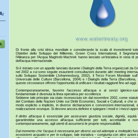
Di fronte alla crisi idrica mondiale e considerando la scala di investimenti tutt
Obiettivi dello Sviluppo del Millennio, Green Cross International, il Segretari
l’Alleanza per l’Acqua Maghreb-Machrek hanno lanciato un’iniziativa in vista di 
dell’acqua internazionale.
Si è iniziato con un appello lanciato durante i Dialoghi della Terra organizzati da 
nel 2002 a cui sono seguite esaurienti consultazioni durante altri meeting intern
sullo Sviluppo Sostenibile (Johannesburg, 2002), il Terzo Forum Mondiale sull
Universale delle Culture (Barcellona, 2004) e i Dialoghi della Terra (Barcellona
queste circostanze offrono l’opportunità di unificare i risultati raggiunti fino ad oggi.
Contemporaneamente, favorire l’accesso all’acqua e ai sevizi igienico-san
fondamentale è divenuta la linea operativa per eccellenza
Sebbene tale principio sia stato riconosciuto sin dal novembre 2002, come statu
del Comitato delle Nazioni Unite sui Diritti Economici, Sociali e Culturali, e che si
modo esplicito o implicito, in diverse dichiarazioni e convenzioni internazionali,
realizzazione ovunque. Si devono ancora definire e spiegare i modi e i mezzi appro
Il diritto all’acqua
è essenziale per assicurare giustizia sociale, dignità, equit
garantirebbe una accesso all’acqua sufficiente per tutti, accettabile e non
contemporaneamente, agli utenti di assumersi le proprie responsabilità.
Dal momento che l’acqua è necessaria per diversi usi ed adempie a molteplici funzio
ecosistemi acquatici e per lo sviluppo
, tale iniziativa – congiunta con altre azioni