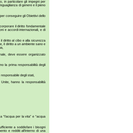
io, in particolare gli impegni per
’eguaglianza di genere e il pieno
per conseguire gli Obiettivi dello
incorporare il diritto fondamentale
oni e accordi internazionali, e di
 il diritto al cibo e alla sicurezza
ione, il diritto a un ambiente sano e
ua,
onale, deve essere organizzato
no la prima responsabilità degli
responsabile degli stati,
 Unite, hanno la responsabilità
a “l’acqua per la vita” e “acqua
ficiente a soddisfare i bisogni
ento e redditi all’interno di una