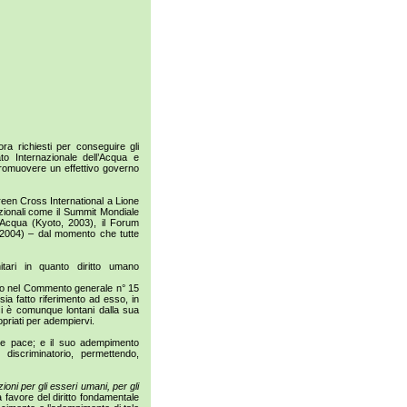
ora richiesti per conseguire gli
ato Internazionale dell’Acqua e
promuovere un effettivo governo
Green Cross International a Lione
azionali come il Summit Mondiale
’Acqua (Kyoto, 2003), il Forum
, 2004) – dal momento che tutte
itari in quanto diritto umano
ito nel Commento generale n° 15
 sia fatto riferimento ad esso, in
 si è comunque lontani dalla sua
priati per adempiervi.
à e pace; e il suo adempimento
 discriminatorio, permettendo,
ni per gli esseri umani, per gli
 a favore del diritto fondamentale