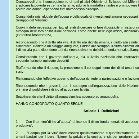
Consapevoli che il conseguimento di tutti gli altri Obiettivi di Sviluppo del Millenn
sradicare la povertà estrema e la fame, ridurre la mortalità infantile e promuovere l
potere alle donne, dipendono tutti dall’accesso all’acqua,
Consci della crisi globale dell’acqua e della scala di investimenti ancora necessari 
Sviluppo del Millennio,
Convinti della necessità per tutti gli stati di cercare di fare il possibile in vista di 
all’acqua nelle loro costituzioni nazionali, come anche nelle legislazioni, dichiarazi
garantirne l’osservanza,
Riconoscendo che il diritto alla vita, il diritto alla dignità umana, il diritto alla salute,
alimentare, il diritto a un alloggio adeguato, il diritto allo sviluppo, il diritto all’istruz
il diritto alla pace dipendono tutti dal riconoscimento del diritto fondamentale all’acq
Considerando che il governo dell’acqua, sia a livello nazionale che internazi
secondo i princìpi qui sotto descritti,
Riaffermando che il rispetto, la protezione e il conseguimento dei diritti umani so
stati,
Richiamando che l’effettivo governo dell’acqua richiede la partecipazione e l’azione 
Riconoscendo che i governi, con il sostegno dell’organizzazione delle Nazioni
primaria di soddisfare il diritto all’acqua per la vita,
Sottolineando che il diritto all’acqua significa accesso ad acqua pulita,
HANNO CONCORDATO QUANTO SEGUE:
Articolo 1- Definizioni
1. Con il termine”diritto all’acqua” si intende il diritto fondamentale di accesso 
produttiva”.
2. “L’acqua per la vita” deve essere qualitativamente e quantitativamente suf
umani basilari per il bere, l’igiene, la pulizia e la cucina, e sia per produrre alim