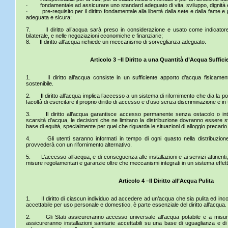
· fondamentale ad assicurare uno standard adeguato di vita, sviluppo, dignità 
· pre-requisito per il diritto fondamentale alla libertà dalla sete e dalla fame e p
adeguata e sicura;
7. Il diritto all’acqua sarà preso in considerazione e usato come indicatore
bilaterale, e nelle negoziazioni economiche e finanziarie;
8. Il diritto all’acqua richiede un meccanismo di sorveglianza adeguato.
Articolo 3 –Il Diritto a una Quantità d’Acqua Suffici
1. Il diritto all’acqua consiste in un sufficiente apporto d’acqua fisicame
sostenibile.
2. Il diritto all’acqua implica l’accesso a un sistema di rifornimento che dia la pos
facoltà di esercitare il proprio diritto di accesso e d’uso senza discriminazione e in
3. Il diritto all’acqua garantisce accesso permanente senza ostacolo o inter
scarsità d’acqua, le decisioni che ne limitano la distribuzione dovranno essere 
base di equità, specialmente per quel che riguarda le situazioni di alloggio precario
4. Gli utenti saranno informati in tempo di ogni quasto nella distribuzione
provvederà con un rifornimento alternativo.
5. L’accesso all’acqua, e di conseguenza alle installazioni e ai servizi attinenti,
misure regolamentari e garanzie oltre che meccanismi integrati in un sistema effett
Articolo 4 –Il Diritto all’Acqua Pulita
1. Il diritto di ciascun individuo ad accedere ad un’acqua che sia pulita ed inc
accettabile per uso personale e domestico, è parte essenziale del diritto all’acqua.
2. Gli Stati assicureranno accesso universale all’acqua potabile e a misure
assicureranno installazioni sanitarie accettabili su una base di uguaglianza e d