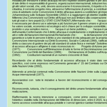
modalità per introdurre il diritto all’acqua nei loro rispettivi sistemi giuridici e per 
di tale diritto è responsabilità di governi, organizzazioni internazionali, istituzioni loca
gli altri attori sociali, che, uniti, devono assicurarne il riconoscimento, il rispetto e i
cittadina, il corrente progetto mira, attraverso l’affermazione di princìpi, a contribuire
vista di adottarlo come Convenzione.Il diritto all’acqua aiuterà a soddisfare gli imp
Johannesburg sullo Sviluppo Sostenibile (2002) e a raggiungere gli obiettivi stabiliti
Millennio.Una Convenzione sul Diritto all’Acqua non può limitarsi alla cooperazio
tutti gli stati e i loro popoli.GLI STATI CONTRAENTI,Affermando che:· l’acqua è e
è necessaria per diversi usi e adempie a più funzioni per il genere umano e gli 
ha valore sociale, economico ed ecologico ed è chiave per lo sviluppo sostenib
prodotto o una semplice merce,· l’acqua è un bene pubblico,· l’acqua è par
dell’umanità.Confermando che il diritto all’acqua è esplicitamente o implicitamente r
atti e nelle dichiarazioni internazionali.Richiamando che:- la dichiarazione Univ
garantisce a tutte le persone il diritto a uno standard di vita adeguato per la pr
Convenzione Internazionale sui Diritti Economici, Sociali e Culturali (1966), ratificat
diritto a ciascuno di godere dei più alti standard di salute fisica e mentale”.Sottolin
di accesso all’acqua e all’igiene è stato riconosciuto in:· Progetto di Azione per
(1977);· Convenzione sull’Eliminazione di tutte le forme di Discriminazione 
Convenzione sui Diritti del Bambino (1989);· Dichiarazione di Dublino sull’Acqua
(1992);· Costituzioni nazionali di un numero crescente di Stati.
Ricordando che al diritto fondamentale di accesso all’acqua è stato dato s
specifico, così come espresso nel Commento generale n° 15 del Comitato sui Dirit
delle Nazioni Unite (2002),
Aderendo ai princìpi contenuti nella Convenzione delle Nazioni Unite sulla Legge
Acque internazionali (1977),
Associandosi con tutte le iniziative a favore del riconoscimento e del consegu
all’acqua,
Riconoscendo, tuttavia, che il conseguimento del diritto umano fondamentale all’
realizzazione,
Riaffermando la nostra intenzione a conseguire, come primo passo verso l’
l’obiettivo stabilito nella Dichiarazione del Millennio di dimezzare, entro il 2015, 
hanno accesso sostenibile all’acqua potabile e i servizi igienico-sanitari fondamenta