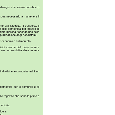
adiologici che sono o potrebbero
acqua necessario a mantenere il
 alla raccolta, il trasporto, il
di scolo domestica per mezzo di
ingola impresa, facendo uso delle
 purificazione degli ecosistemi.
ore economico sul mercato.
tività commerciali deve essere
 sua accessibilità deve essere
 individui e le comunità, ed è un
 domestici, per le comunità e gli
lle ragazze che sono le prime a
tenibile.
sidera:
no;